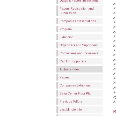
Dates & Papers Instructions
Al
Al
Papers Registration and
Al
Submission
Al
Companies presentations
A
An
Program
An
An
Exhibition
An
An
Organizers and Supporters
Ar
Committees and Reviewers
Ar
As
Call for Supporters
At
At
Author's Index
At
Papers
At
At
Companies Exhibitors
Av
Aw
Sava Center Floor Plan
Ay
Az
Previous Telfors
Last Minute Info