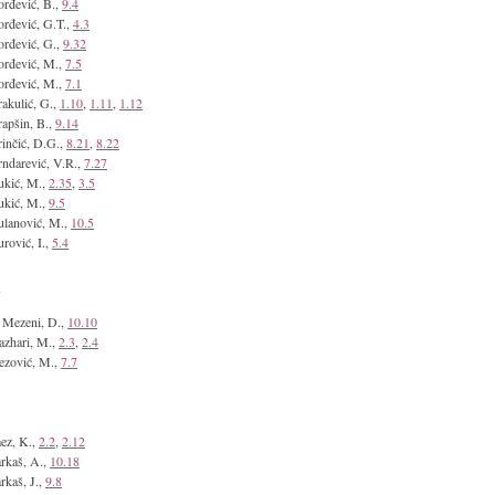
rđević, B.,
9.4
rđević, G.T.,
4.3
rđević, G.,
9.32
rđević, M.,
7.5
rđević, M.,
7.1
akulić, G.,
1.10
,
1.11
,
1.12
apšin, B.,
9.14
inčić, D.G.,
8.21
,
8.22
ndarević, V.R.,
7.27
kić, M.,
2.35
,
3.5
kić, M.,
9.5
lanović, M.,
10.5
rović, I.,
5.4
E
 Mezeni, D.,
10.10
azhari, M.,
2.3
,
2.4
ezović, M.,
7.7
ez, K.,
2.2
,
2.12
rkaš, A.,
10.18
rkaš, J.,
9.8