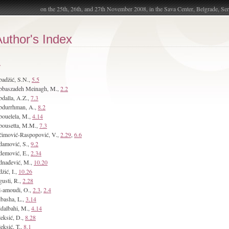
on the 25th, 26th, and 27th November 2008, in the Sava Center, Belgrade, Ser
uthor's Index
A
adžić, S.N.,
5.5
bbaszadeh Meinagh, M.,
2.2
dalla, A.Z.,
7.3
bdurrhman, A.,
8.2
ouelela, M.,
4.14
ousetta, M.M.,
7.3
imović-Raspopović, V.,
2.29
,
6.6
amović, S.,
9.2
emović, E.,
2.34
nađević, M.,
10.20
žić, I.,
10.26
usti, R.,
2.28
-amoudi, O.,
2.3
,
2.4
basha, L.,
3.14
dalbahi, M.,
4.14
eksić, D.,
8.28
eksić, T.,
8.1