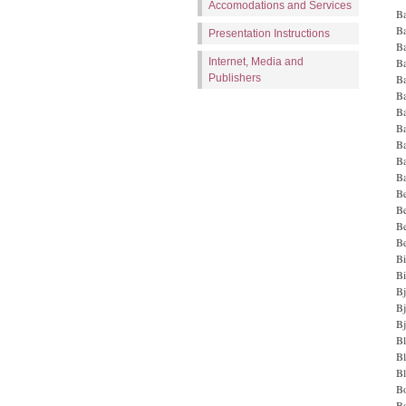
Accomodations and Services
Ba
B
Presentation Instructions
B
Internet, Media and
Ba
Publishers
Ba
B
Ba
Ba
Ba
Ba
Ba
Be
Be
Be
Be
Bi
Bi
Bj
Bj
Bj
Bl
Bl
Bl
Bo
B