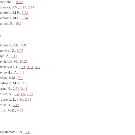
tahović, I.,
9.39
liposka, S.V.,
2.13
,
2.14
antlović, M.F.,
7.13
antlović, M.P.,
7.14
etwell, R.,
10.14
G
ćinović, Z.N.,
3.8
covski, Z.,
8.27
jić, Ž.,
3.15
vrilović, M.,
10.25
vrilovska, L.,
2.1
,
2.31
,
3.3
vrovska, A.,
5.1
chev, S.M.,
7.4
itrović, M.V.,
7.17
ran, N.,
2.39
,
2.41
spić, N.,
1.4
,
1.5
,
2.22
gurević, I.,
1.16
,
2.38
ujić, D.,
3.16
ujić, M.R.,
9.21
H
djistamov, B.N.,
7.4