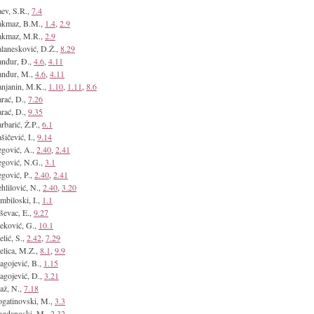
ev, S.R.,
7.4
akmaz, B.M.,
1.4
,
2.9
akmaz, M.R.,
2.9
lanesković, D.Ž.,
8.29
nđur, Đ.,
4.6
,
4.11
anđur, M.,
4.6
,
4.11
njanin, M.K.,
1.10
,
1.11
,
8.6
rać, D.,
7.26
rać, D.,
9.35
rbarić, Ž.P.,
6.1
šičević, I.,
9.14
gović, A.,
2.40
,
2.41
gović, N.G.,
3.1
gović, P.,
2.40
,
2.41
hlilović, N.,
2.40
,
3.20
mbiloski, I.,
1.1
ševac, E.,
9.27
eković, G.,
10.1
elić, S.,
2.42
,
7.29
elica, M.Z.,
8.1
,
9.9
agojević, B.,
1.15
agojević, D.,
3.21
až, N.,
7.18
gatinovski, M.,
3.3
ogdanoski, M.,
2.32