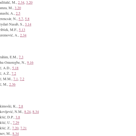
džialić, M.,
2.34
,
3.20
amza, M.,
3.20
nashi, A.,
2.5
rencsár, N.,
5.7
,
5.8
ydari Nasab, S.,
3.14
ibšek, M.F.,
5.13
remović, A.,
2.34
rahim, E.M.,
7.3
khu-Omoregbe, N.,
9.16
ić, A.D.,
5.18
ić, A.Ž.,
7.2
ić, M.M.,
7.1
,
7.2
ić, M.,
2.36
kimoski, K.,
2.8
kovljević, N.M.,
8.24
,
8.34
kšić, D.P.,
3.8
kšić, U.,
7.29
kšić, Z.,
7.20
,
7.21
nev, M.,
8.34