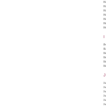
Ha
H
Ha
He
He
Hr
Hu
I
Ib
I
Il
Il
Il
Il
J
Ja
Ja
Ja
Ja
Ja
Ja