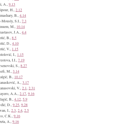
i, A.,
9.13
ipour, H.,
2.12
mashary, B.,
4.14
-Mously, S.I.,
7.3
lnuem, M.,
10.14
astasov, J.A.,
4.4
tić, B.,
8.5
tić, D.,
4.10
tić, V.,
1.15
tolović, I.,
1.15
estova, I.I.,
7.19
senovski, S.,
8.27
efi, M.,
3.14
algić, B.,
10.17
anasković, A.,
3.17
anasovski, V.,
2.1
,
2.31
ayero, A.A.,
2.17
,
9.16
lagić, B.,
4.12
,
5.9
dić, D.,
9.25
,
9.28
an, I.,
2.3
,
2.4
,
2.5
o, C.K.,
9.16
eta, A.,
9.16
B