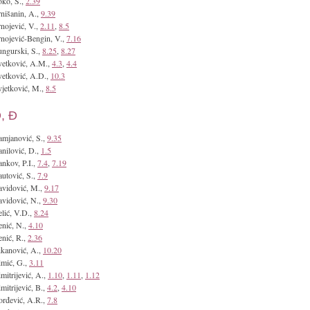
ko, S.,
2.39
nišanin, A.,
9.39
nojević, V.,
2.11
,
8.5
nojević-Bengin, V.,
7.16
ngurski, S.,
8.25
,
8.27
etković, A.M.,
4.3
,
4.4
etković, A.D.,
10.3
jetković, M.,
8.5
, Đ
mjanović, S.,
9.35
nilović, D.,
1.5
nkov, P.I.,
7.4
,
7.19
utović, S.,
7.9
vidović, M.,
9.17
vidović, N.,
9.30
lić, V.D.,
8.24
nić, N.,
4.10
nić, R.,
2.36
kanović, A.,
10.20
mić, G.,
3.11
mitrijević, A.,
1.10
,
1.11
,
1.12
mitrijević, B.,
4.2
,
4.10
rđević, A.R.,
7.8