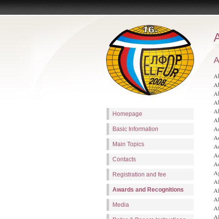
A
Ab
A
Ab
A
Ab
Homepage
Ab
Ać
Basic Information
Ad
Main Topics
Ad
Ad
Contacts
Ad
Ag
Registration and fee
Al
Awards and Recognitions
Al
Al
Media
Al
Al